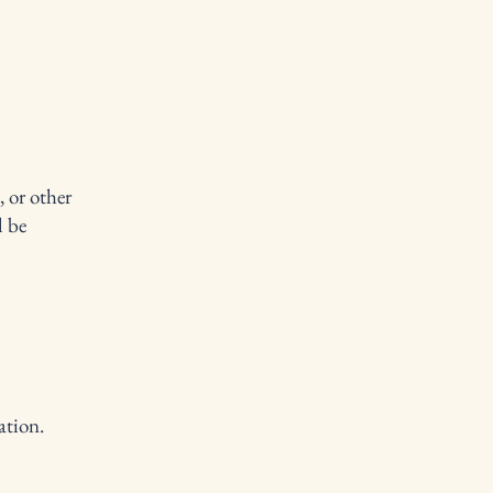
, or other
l be
ation.