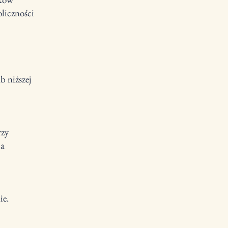
liczności
b niższej
rzy
ia
ie.