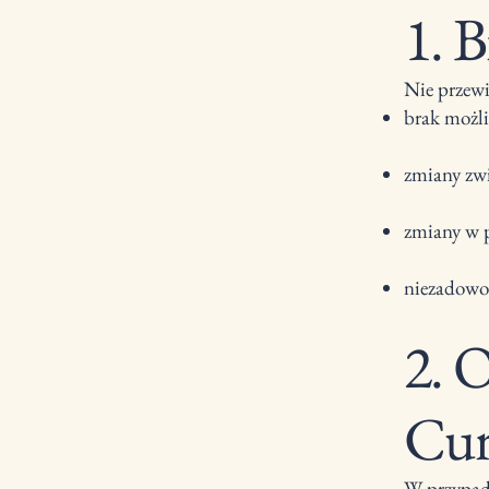
1. 
Nie przewi
brak możli
zmiany zwi
zmiany w p
niezadowol
2. 
Cur
W przypad