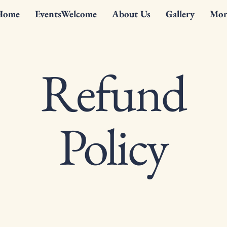
Home
EventsWelcome
About Us
Gallery
Mor
Refund
Policy