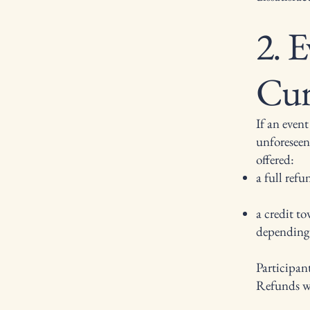
2. E
Cur
If an event
unforeseen
offered:
a full refu
a credit to
depending 
Participant
Refunds wi