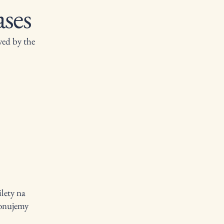
ases
ved by the
lety na
konujemy