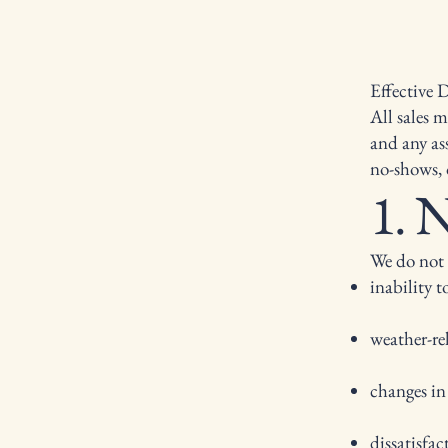
Effective 
All sales 
and any ass
no-shows, 
1. 
We do not 
inability t
weather-re
changes in
dissatisfa