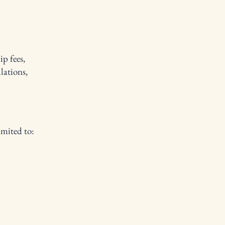
p fees,
lations,
imited to: