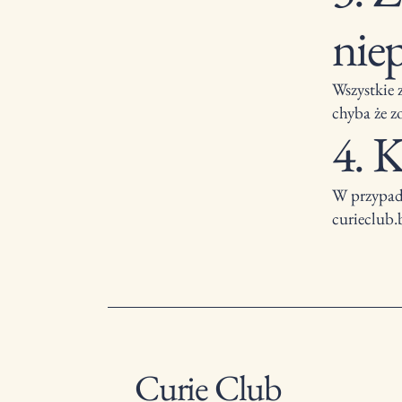
nie
Wszystkie 
chyba że z
4. 
W przypadk
curieclub
Curie Club