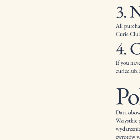
3. 
All purcha
Curie Club
4. 
If you have
curieclub
Po
Data obow
Wszystkie 
wydarzenia
zwrotów w 