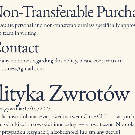
Non-Transferable Purch
ses are personal and non-transferable unless specifically appro
 team in writing.
Contact
 any questions regarding this policy, please contact us at:
.business@gmail.com
lityka Zwrotów
iązywania:17/07/2025
płatności dokonane za pośrednictwem Curie Club — w tym bi
, składki członkowskie i inne usługi — są ostateczne. Nie do
przypadku rezygnacji, nieobecności lub zmiany decyzji.