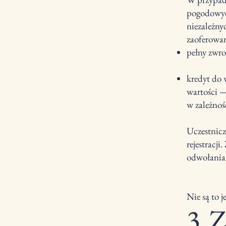
pogodowych
niezależny
zaoferowa
pełny zwro
kredyt do 
wartości 
w zależnośc
Uczestnicz
rejestracj
odwołania
Nie są to 
3. 